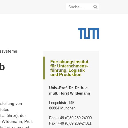
gssysteme
Forschungsinstitut
b
für Unternehmens-
führung, Logistik
und Produktion
Univ.-Prof. Dr. Dr. h. c.
mult. Horst Wildemann
Leopoldstr. 145
stellung von
80804 München
htetes
alführer), der
Fon: +49 (0)89 289-24000
 Wildemann, Prof.
Fax: +49 (0)89 289-24011
 Entwicklung und