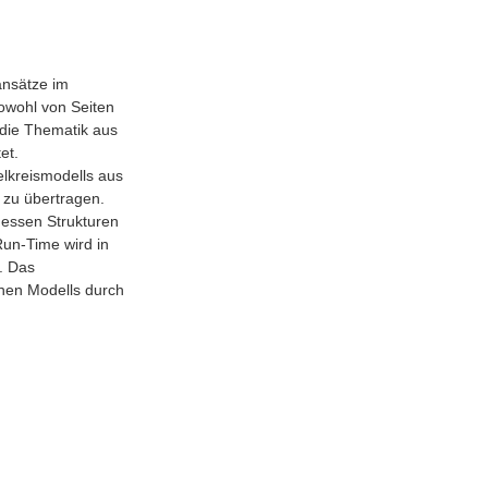
ansätze im
owohl von Seiten
d die Thematik aus
et.
lkreismodells aus
 zu übertragen.
dessen Strukturen
un-Time wird in
. Das
chen Modells durch