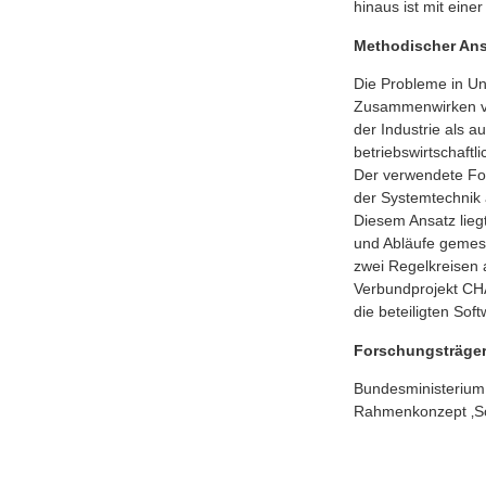
hinaus ist mit eine
Methodischer An
Die Probleme in U
Zusammenwirken ve
der Industrie als a
betriebswirtschaftl
Der verwendete For
der Systemtechnik 
Diesem Ansatz lieg
und Abläufe gemes
zwei Regelkreisen 
Verbundprojekt CHA
die beteiligten Sof
Forschungsträge
Bundesministerium
Rahmenkonzept ‚So