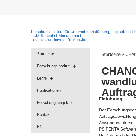
Forschungsinstitut für Unternehmensführung, Logistik und 
TUM School of Management
Technische Universität München
Startseite
Startseite
»
CHAN
Forschungsinstitut
CHANGE
wandlu
Lehre
Auftra
Publikationen
Einführung
Forschungsprojekte
Der Forschungsver
Kontakt
Auftragsabwicklungs
Anwendungsforschun
EN
PSIPENTA Software
Dr. Zäh) und der U