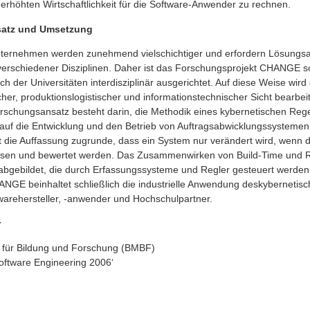
r erhöhten Wirtschaftlichkeit für die Software-Anwender zu rechnen.
satz und Umsetzung
nternehmen werden zunehmend vielschichtiger und erfordern Lösungs
rschiedener Disziplinen. Daher ist das Forschungsprojekt CHANGE s
uch der Universitäten interdisziplinär ausgerichtet. Auf diese Weise wir
icher, produktionslogistischer und informationstechnischer Sicht bearbeit
schungsansatz besteht darin, die Methodik eines kybernetischen Rege
auf die Entwicklung und den Betrieb von Auftragsabwicklungssystemen
t die Auffassung zugrunde, dass ein System nur verändert wird, wenn 
sen und bewertet werden. Das Zusammenwirken von Build-Time und R
abgebildet, die durch Erfassungssysteme und Regler gesteuert werden
NGE beinhaltet schließlich die industrielle Anwendung deskybernetis
twarehersteller, -anwender und Hochschulpartner.
r
 für Bildung und Forschung (BMBF)
ftware Engineering 2006‘