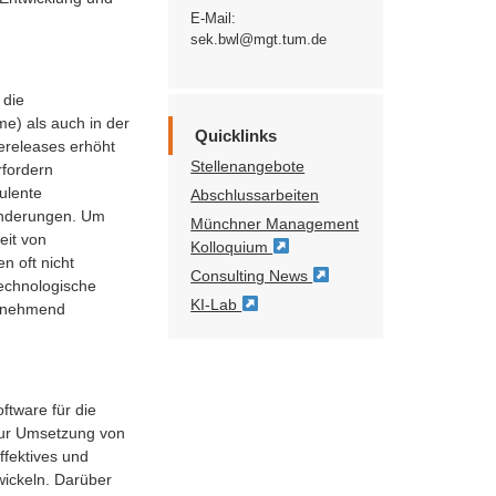
E-Mail:
sek.bwl@mgt.tum.de
 die
e) als auch in der
Quicklinks
rereleases erhöht
Stellenangebote
fordern
ulente
Abschlussarbeiten
änderungen. Um
Münchner Management
eit von
Kolloquium
n oft nicht
Consulting News
echnologische
KI-Lab
zunehmend
tware für die
 zur Umsetzung von
fektives und
wickeln. Darüber