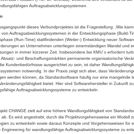
ndlungsfähigen Auftragsabwicklungssystemen.
on
gangspunkt dieses Verbundprojektes ist die Fragestellung: ‚Wie kann
 von Auftragsabwicklungssystemen in der Entwicklungsphase (Build-Tim
ebsphase (Run-Time) stattfindenden (Weiter-) Entwicklung neuer Softwa
orderungen an Unternehmen unterliegen einemständigen Wandel und er
ngen in immer kürzerer Zeit. Insbesondere bei KMU´s erfordern turb
 Absatz- und Beschaffungsmärkten permanente organisatorische Ver
die Kundenbedürfnisse ausgerichtet zu sein, ist daher Wandlungsfähigk
ssystemen notwendig. In der Praxis zeigt sich aber, dass Veränderunge
gen werden können, da Standardsoftware häufig nur eine mangelnde t
eränderungsfähigkeit bietet. Hier sind Softwarehersteller in Zukunft 
gsfähige Auftragsabwicklungssysteme zu entwickeln.
ekt CHANGE zielt auf eine höhere Wandlungsfähigkeit von Standardsof
 ab. Es wird angestrebt, durch die Projektvorgehensweise ein Modell
gien zu entwickeln sowie daraus Konzepte und Vorgehensweisen für ef
re Engineering für wandlungsfähige Auftragsabwicklungssysteme zu ent