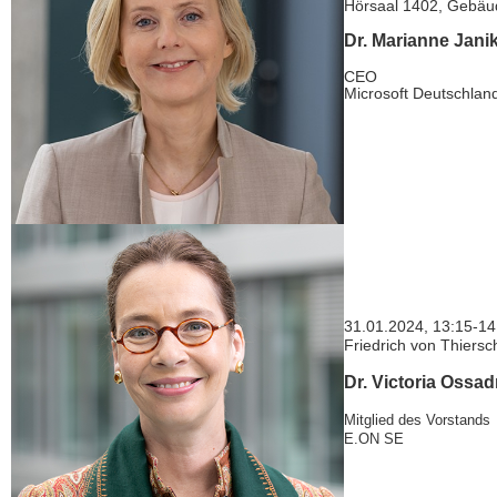
Hörsaal 1402, Gebä
Dr. Marianne Jani
CEO
Microsoft Deutschla
31.01.2024, 13:15-14
Friedrich von Thiers
Dr. Victoria Ossad
Mitglied des Vorstands
E.ON SE