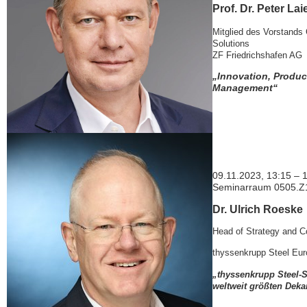
Prof. Dr. Peter Lai
Mitglied des Vorstands
Solutions
ZF Friedrichshafen AG
„Innovation, Produ
Management“
09.11.2023, 13:15 – 
Seminarraum 0505.Z
Dr. Ulrich Roeske
Head of Strategy and C
thyssenkrupp Steel Eu
„thyssenkrupp Steel-S
weltweit größten Deka