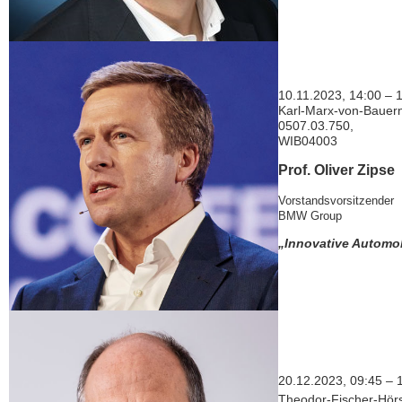
10.11.2023, 14:00 – 
Karl-Marx-von-Bauern
0507.03.750,
WIB04003
Prof. Oliver Zipse
Vorstandsvorsitzender
BMW Group
„Innovative Automo
20.12.2023, 09:45 – 
Theodor-Fischer-Hör